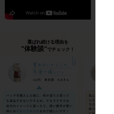
選ばれ続ける理由を
"体験談"
でチェック！