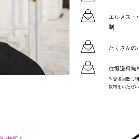
エルメス・
制！
たくさんの
往復送料無
※交換回数に
数料をいただ
使い放題！