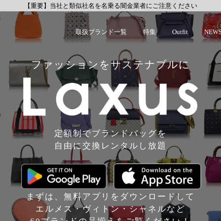
【重要】当社と類似社名を名乗る闇金業者にご注意ください
取扱ブランド一覧
特集
Outfit
NEW
ファッションをサステナブルに
定額制でブランドバッグを
自由に交換レンタルし放題
まずは、無料アプリをダウンロードして
エルメス・ヴィトン・シャネルなど