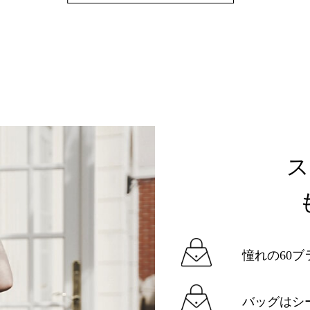
憧れの60ブ
バッグはシ