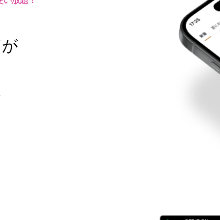
で
グが
で