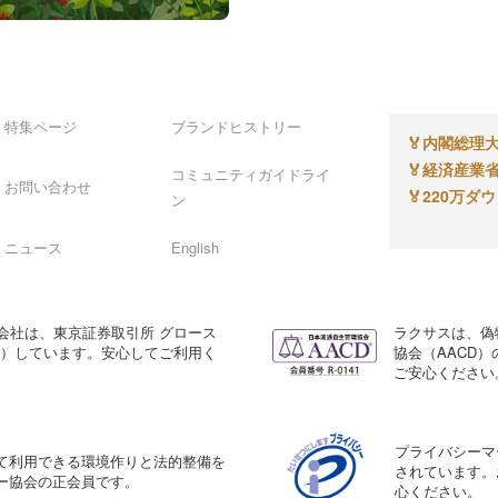
特集ページ
ブランドヒストリー
🏅
内閣総理大
🏅
経済産業省
コミュニティガイドライ
お問い合わせ
🏅
220万ダ
ン
ニュース
English
会社は、東京証券取引所 グロース
ラクサスは、偽
A）しています。安心してご利用く
協会（AACD
ご安心ください
プライバシーマ
て利用できる環境作りと法的整備を
されています。
ー協会の正会員です。
心ください。