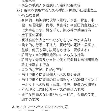
な要求等
・所定の手続きを逸脱した過剰な要求等
（2）要求を実現するための手段・態様が社会通念上
不相当な言動
・身体的、精神的な攻撃（暴行、傷害、脅迫、中
傷、名誉毀損、侮辱、暴言等）や威圧的言動並び
に大声を出す、机を叩く、蹴る等の威嚇行為
・土下座の要求
・反社会的勢力とのつながりをほのめかす言動
・拘束的な行動（不退去、長時間の電話・居座り、
監禁、何度も同じ説明をさせる、要求する）
・許可なく当社関連施設内に立ち入る行為
・許可なく録音及び当社で働く従業員や当社関連施
設を撮影する行為
・差別的な言動、性的な言動
・当社で働く従業員個人への攻撃や要求
・当社で働く従業員の個人情報などのSNS／インタ
ーネットへの投稿（写真、音声、映像の公開等）
・不合理又は過剰なサービスの提供の要求
・正当な理由のない商品やサービス、金銭の要求、
謝罪の要求
3. カスタマーハラスメントへの対応