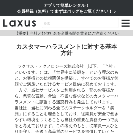
アプリで簡単レンタル！
会員登録（無料）でまずはバッグをご覧ください！
【重要】当社と類似社名を名乗る闇金業者にご注意ください
カスタマーハラスメントに対する基本
方針
ラクサス・テクノロジーズ株式会社（以下、「当社」
といいます。）は、「世界中に笑顔を」という理念のも
と、お客様との信頼関係を構築し、すべてのお客様が笑
顔でご満足いただけるサービス提供に努めております。
一方で、当社サービスをご利用される一部のお客様か
ら、悪質な言動、脅迫、不当な要求などのカスタマーハ
ラスメントに該当する迷惑行為も発生しております。
当社は、当社に関わる全てのステークホルダーを「笑
顔」にすることを理念としており、従業員が安全で働き
やすい環境をつくることも当社の重要な責務の一つであ
ると考えております。この考えのもと、従業員一人ひと
りを守り、今後も高品質のサービスを提供していくた