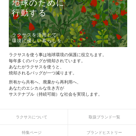
地球のために
行動する
ラクサスを活用して
環境に優しい暮らしを。
ラクサスを使う事は地球環境の保護に役立ちます。
毎年多くのバッグが焼却されています。
あなたがラクサスを使うと、
焼却されるバッグが一つ減ります。
所有から共有へ、廃棄から再利用へ、
あなたのエシカルな生き方が
サステナブル（持続可能）な社会を実現します。
ラクサスについて
取扱ブランド一覧
特集ページ
ブランドヒストリー