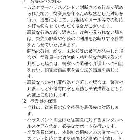
（1）お客様への対応
・カスタマーハラスメントと判断される行為が認め
られた場合、従業員を守るため毅然とした対応を
行い、必要に応じて、お電話やメール等での対応
を打ち切らせていただく場合がございます。
・悪質な行為が繰り返され、改善が見られない場合
は、契約の解除や今後のご利用をお断りする措置
をとらせていただきます。
・商品の破損、紛失、未返却等の被害が発生した場
合や、従業員への身体的・精神的な危害が及ぶと
判断した場合は、警察への通報や弁護士への相談
を行い、損害賠償請求を含む法的措置を講じま
す。
・悪質なものや犯罪行為と判断した場合は、警察や
弁護士など外部専門家と連携し法的措置なども含
め厳正に対応します。
（2）従業員の保護
・当社は、従業員の安全確保を最優先に対応しま
す。
・ハラスメントを受けた従業員に対するメンタルヘ
ルスケアを含め、必要なサポートを行います。
・全従業員に対し、本指針の周知とカスタマーハラ
スメント対応に関する研修を定期的に実施し、社