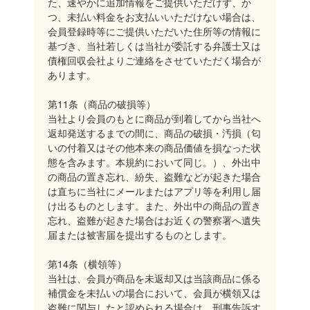
た、速やかに追加情報をご提供いただけず、か
つ、未払い料金をお支払いいただけない場合は、
会員登録時等にご提供いただいた住所等の情報に
基づき、当社若しくは当社が委託する弁護士又は
債権回収会社よりご連絡をさせていただく場合が
あります。
第11条（商品の破損等）
当社より会員のもとに商品が到着してから当社へ
返却発送するまでの間に、商品の破損・汚損（匂
いの付着又はその他本来の商品価値を損なった状
態を含みます。本規約において同じ。）、外出中
の商品の置き忘れ、紛失、盗難などが起きた場合
は直ちに当社にメールまたはアプリ等を利用し届
け出るものとします。また、外出中の商品の置き
忘れ、盗難が起きた場合はお近くの警察署へ遺失
届または被害届を提出するものとします。
第14条（横領等）
当社は、会員が商品を未返却又は当該商品に係る
補償金を未払いの場合において、会員が横領又は
盗難に関与したと認められる場合は、刑事告訴す