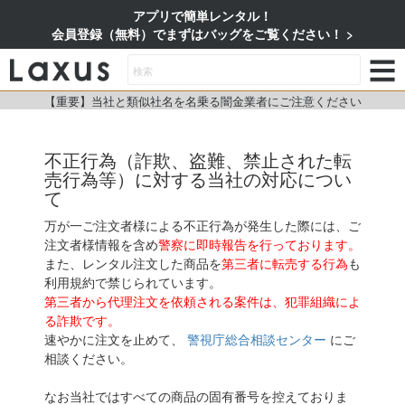
アプリで簡単レンタル！
会員登録（無料）でまずはバッグをご覧ください！
【重要】当社と類似社名を名乗る闇金業者にご注意ください
不正行為（詐欺、盗難、禁止された転
売行為等）に対する当社の対応につい
て
万が一ご注文者様による不正行為が発生した際には、ご
注文者様情報を含め
警察に即時報告を行っております。
また、レンタル注文した商品を
第三者に転売する行為
も
利用規約で禁じられています。
第三者から代理注文を依頼される案件は、犯罪組織によ
る詐欺です。
速やかに注文を止めて、
警視庁総合相談センター
にご
相談ください。
なお当社ではすべての商品の固有番号を控えておりま