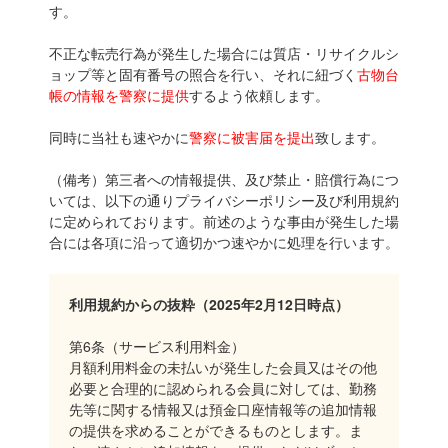
す。
不正な転売行為が発生した場合には質店・リサイクルシ
ョップ等と固有番号の照合を行い、それに紐づく
古物台
帳の情報を警察に提供
するよう依頼します。
同時に当社も速やかに
警察に被害届を提出
致します。
（備考）第三者への情報提供、及び禁止・賠償行為につ
いては、以下の通りプライバシーポリシー及び利用規約
に定められております。前述のような事由が発生した場
合には各項に沿って適切かつ速やかに処理を行います。
利用規約からの抜粋（2025年2月12日時点）
第6条（サービス利用料金）
月額利用料金の未払いが発生した会員又はその他
必要と合理的に認められる会員に対しては、勤務
先等に関する情報又は預金口座情報等の追加情報
の提供を求めることができるものとします。ま