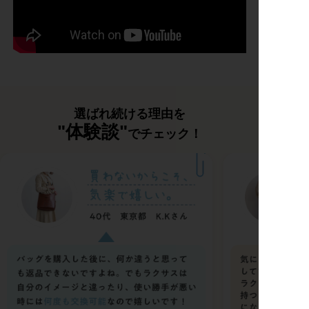
選ばれ続ける理由を
"体験談"
でチェック！