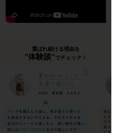
選ばれ続ける理由を
"体験談"
でチェック！