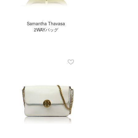
Samantha Thavasa
2WAYバッグ