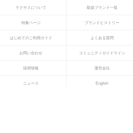
ラクサスについて
取扱ブランド一覧
特集ページ
ブランドヒストリー
はじめてのご利用ガイド
よくある質問
お問い合わせ
コミュニティガイドライン
採用情報
運営会社
ニュース
English
🏅
内閣総理大臣表彰 日本サービス大賞 優秀賞
🏅
経済産業省 経産大臣賞 最優秀賞 *
🏅
220万ダウンロード突破！
*2017年10月ニッポン新事業創出大賞