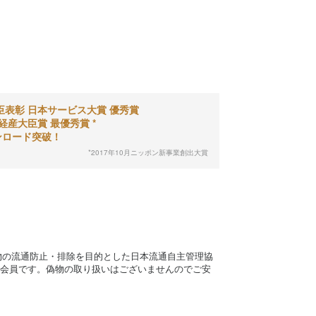
臣表彰 日本サービス大賞 優秀賞
経産大臣賞 最優秀賞 *
ンロード突破！
*2017年10月ニッポン新事業創出大賞
物の流通防止・排除を目的とした日本流通自主管理協
正会員です。偽物の取り扱いはございませんのでご安