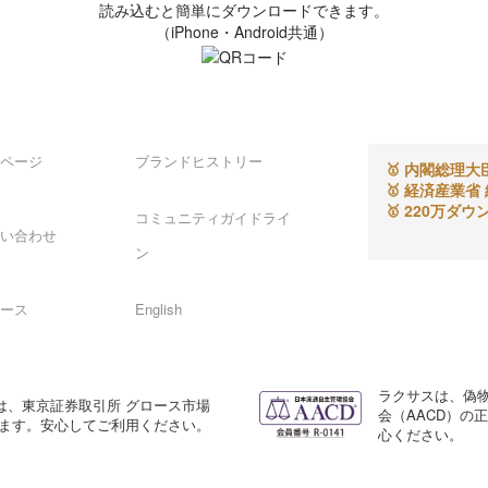
読み込むと簡単にダウンロードできます。
（iPhone・Android共通）
ページ
ブランドヒストリー
内閣総理大
🥇
経済産業省 
🥇
220万ダウ
🥇
コミュニティガイドライ
い合わせ
ン
ース
English
ラクサスは、偽
は、東京証券取引所 グロース市場
会（AACD）の
います。安心してご利用ください。
心ください。