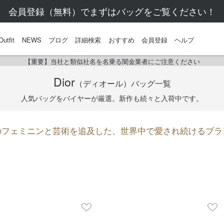
会員登録（無料）でまずはバッグをご覧ください！
Outfit
NEWS
ブログ
詳細検索
おすすめ
会員登録
ヘルプ
【重要】当社と類似社名を名乗る闇金業者にご注意ください
Dior
（ディオール）
バッグ一覧
人気バッグをバイヤーが厳選。
新作も続々と入荷中です。
のフェミニンと芸術を追及した、世界中で愛され続けるブラ