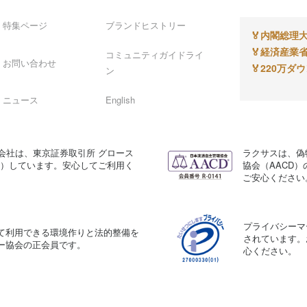
特集ページ
ブランドヒストリー
🏅
内閣総理大
🏅
経済産業省
コミュニティガイドライ
お問い合わせ
🏅
220万ダ
ン
ニュース
English
会社は、東京証券取引所 グロース
ラクサスは、偽
A）しています。安心してご利用く
協会（AACD
ご安心ください
プライバシーマ
て利用できる環境作りと法的整備を
されています。
ー協会の正会員です。
心ください。