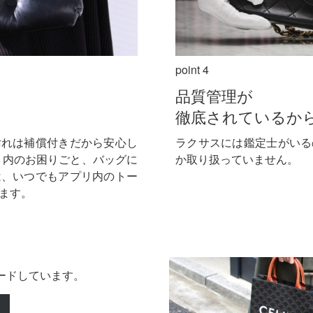
point 4
品質管理が
徹底されているか
汚れは補償付きだから安心し
ラクサスには鑑定士がいる
リ内のお困りごと、バッグに
か取り扱っていません。
は、いつでもアプリ内のトー
ます。
ロードしています。