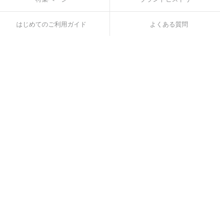
はじめてのご利用ガイド
よくある質問
お問い合わせ
コミュニティガイドライン
採用情報
運営会社
ニュース
English
🏅
内閣総理大臣表彰 日本サービス大賞 優秀賞
🏅
経済産業省 経産大臣賞 最優秀賞 *
🏅
220万ダウンロード突破！
*2017年10月ニッポン新事業創出大賞
ラクサス・テクノロジーズ株式会社は、東京証券
取引所 グロース市場に上場（証券コード：