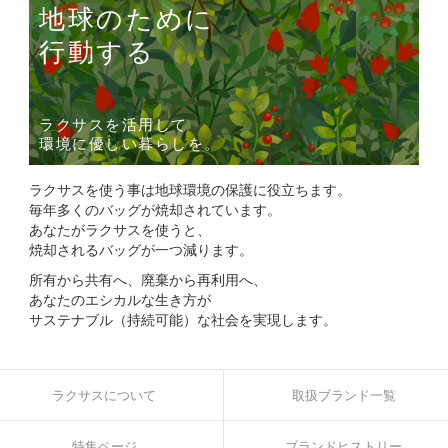
地球のために
行動する
ラクサスを活用して
環境に優しい暮らしを。
ラクサスを使う事は地球環境の保護に役立ちます。
毎年多くのバッグが焼却されています。
あなたがラクサスを使うと、
焼却されるバッグが一つ減ります。
所有から共有へ、廃棄から再利用へ、
あなたのエシカルな生き方が
サステナブル（持続可能）な社会を実現します。
ラクサスについて
取扱ブランド一覧
特集ページ
ブランドヒストリー