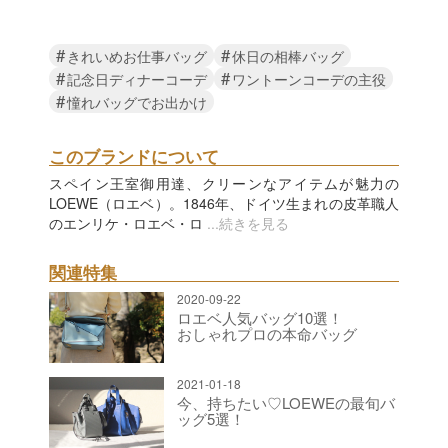
#
#
きれいめお仕事バッグ
休日の相棒バッグ
#
#
記念日ディナーコーデ
ワントーンコーデの主役
#
憧れバッグでお出かけ
このブランドについて
スペイン王室御用達、クリーンなアイテムが魅力の
LOEWE（ロエベ）。1846年、ドイツ生まれの皮革職人
のエンリケ・ロエベ・ロ
...続きを見る
関連特集
2020-09-22
ロエベ人気バッグ10選！
おしゃれプロの本命バッグ
2021-01-18
今、持ちたい♡LOEWEの最旬バ
ッグ5選！