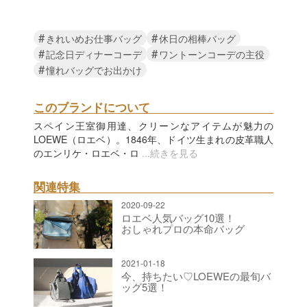
#
#
きれいめお仕事バッグ
休日の相棒バッグ
#
#
記念日ディナーコーデ
ワントーンコーデの主役
#
憧れバッグでお出かけ
このブランドについて
スペイン王室御用達、クリーンなアイテムが魅力の
LOEWE（ロエベ）。1846年、ドイツ生まれの皮革職人
のエンリケ・ロエベ・ロ
...続きを見る
関連特集
2020-09-22
ロエベ人気バッグ10選！
おしゃれプロの本命バッグ
2021-01-18
今、持ちたい♡LOEWEの最旬バ
ッグ5選！