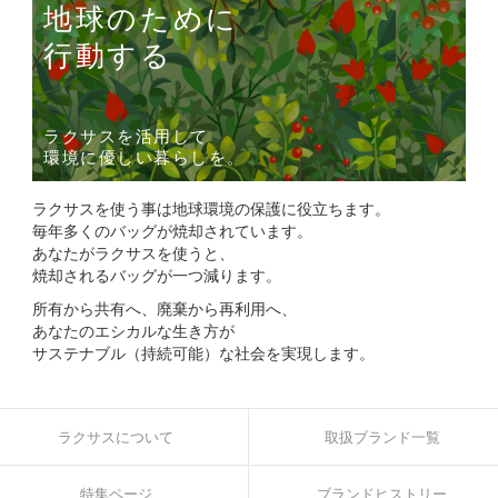
地球のために
行動する
ラクサスを活用して
環境に優しい暮らしを。
ラクサスを使う事は地球環境の保護に役立ちます。
毎年多くのバッグが焼却されています。
あなたがラクサスを使うと、
焼却されるバッグが一つ減ります。
所有から共有へ、廃棄から再利用へ、
あなたのエシカルな生き方が
サステナブル（持続可能）な社会を実現します。
ラクサスについて
取扱ブランド一覧
特集ページ
ブランドヒストリー