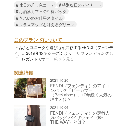
#
#
休日の差し色コーデ
特別な日のディナーへ
#
お洒落カフェの相棒バッグ
#
きれいめお仕事スタイル
#
クラスアップを叶えるグリーン
このブランドについて
上品さとユニークな遊び心が共存するFENDI（フェンデ
ィ）。2019年秋冬シーズンより、リブランディングし
「エレガントでオー
...続きを見る
関連特集
2021-10-20
FENDI（フェンディ）のアイコ
ンバッグ「ピーカブー
（Peekaboo）」10年続く人気の
理由とは？
2021-10-06
FENDI（フェンディ）の定番人
気バッグ バイザウェイ（BY
THE WAY）とは？