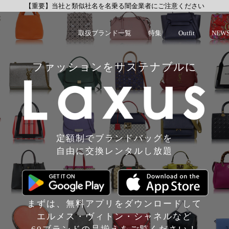
【重要】当社と類似社名を名乗る闇金業者にご注意ください
取扱ブランド一覧
特集
Outfit
NEW
ファッションをサステナブルに
定額制でブランドバッグを
自由に交換レンタルし放題
まずは、無料アプリをダウンロードして
エルメス・ヴィトン・シャネルなど