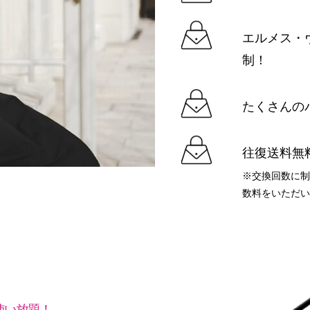
エルメス・
制！
たくさんの
往復送料無
※交換回数に
数料をいただ
使い放題！