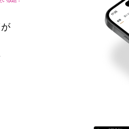
で
グが
で