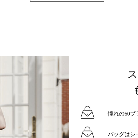
憧れの60ブ
バッグはシ