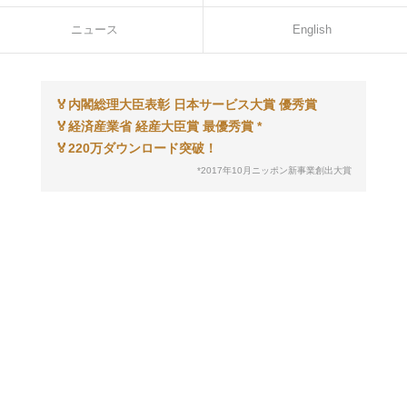
ニュース
English
🏅
内閣総理大臣表彰 日本サービス大賞 優秀賞
🏅
経済産業省 経産大臣賞 最優秀賞 *
🏅
220万ダウンロード突破！
*2017年10月ニッポン新事業創出大賞
ラクサス・テクノロジーズ株式会社は、東京証券
取引所 グロース市場に上場（証券コード：
288A）しています。安心してご利用ください。
ラクサスは、偽物の流通防止・排除を目的とした
日本流通自主管理協会（AACD）の正会員です。
偽物の取り扱いはございませんのでご安心くださ
い。