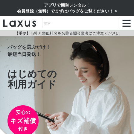
アプリで簡単レンタル！
会員登録（無料）でまずはバッグをご覧ください！
【重要】当社と類似社名を名乗る闇金業者にご注意ください
バッグを選ぶだけ！
最短当日発送！
はじめての
利用ガイド
安心の
キズ補償
付き