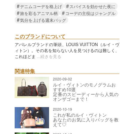
#
#
デニムコーデを格上げ
スパイスを効かせた夜に
#
#
旅を彩るアニマル柄
コーデの主役はジャングル
#
気分を上げる週末バッグ
このブランドについて
アパレルブランドの筆頭、LOUIS VUITTON（ルイ・ヴ
ィトン）。その名を知らない人を見つけるのは難しく、
これほどま
...続きを見る
関連特集
2020-09-02
ルイ・ヴィトンのモノグラムお
すすめ10選
定番のスピーディーから人気の
オンザゴーまで！
2020-10-19
これが私のルイ・ヴィトン
あなたのお気に入りバッグを教
えて♡