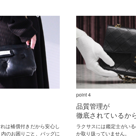
point 4
品質管理が
徹底されているか
汚れは補償付きだから安心し
ラクサスには鑑定士がいる
リ内のお困りごと、バッグに
か取り扱っていません。