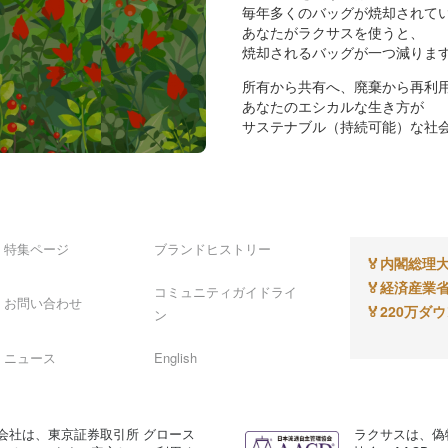
毎年多くのバッグが焼却されて
あなたがラクサスを使うと、
焼却されるバッグが一つ減りま
所有から共有へ、廃棄から再利
あなたのエシカルな生き方が
サステナブル（持続可能）な社
特集ページ
ブランドヒストリー
🏅
内閣総理大
🏅
経済産業省
コミュニティガイドライ
お問い合わせ
🏅
220万ダ
ン
ニュース
English
会社は、東京証券取引所 グロース
ラクサスは、偽