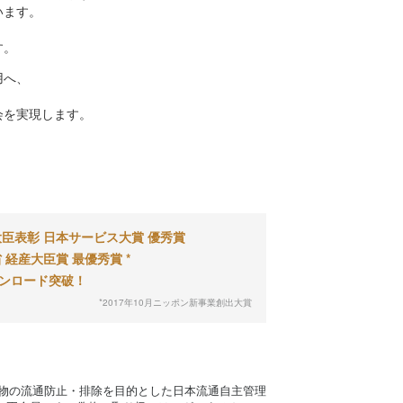
います。
す。
用へ、
会を実現します。
臣表彰 日本サービス大賞 優秀賞
 経産大臣賞 最優秀賞 *
ウンロード突破！
*2017年10月ニッポン新事業創出大賞
物の流通防止・排除を目的とした日本流通自主管理